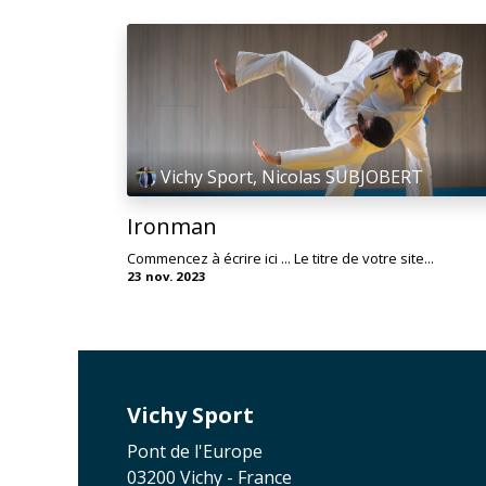
Vichy Sport, Nicolas SUBJOBERT
Ironman
Commencez à écrire ici ... Le titre de votre site...
23 nov. 2023
Vichy Sport
Pont de l'Europe
03200 Vichy - France